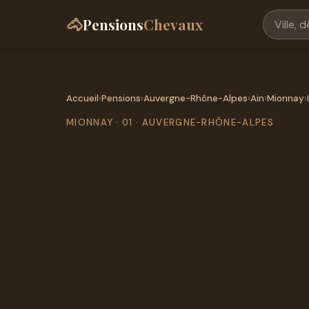
🐴
Pensions
Chevaux
Accueil
›
Pensions
›
Auvergne-Rhône-Alpes
›
Ain
›
Mionnay
›
MIONNAY · 01 · AUVERGNE-RHÔNE-ALPES