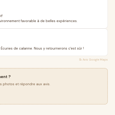
t!
environnement favorable à de belles expériences.
Écuries de calanne. Nous y retournerons c'est sûr !
📝 Avis
Google Maps
ment ?
os photos et répondre aux avis.