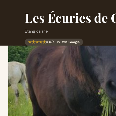
Les Écuries de 
Etang calane
★
★
★
★
★
5.0/5 · 22 avis Google