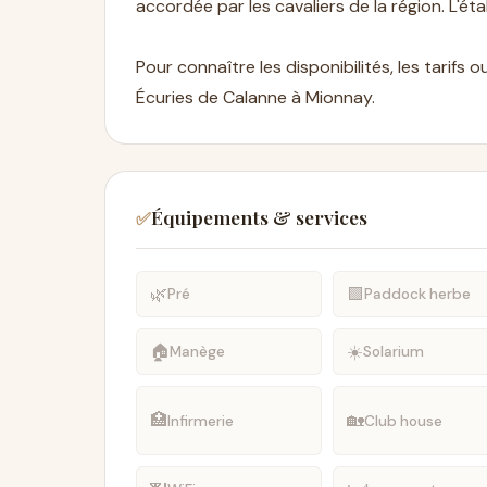
accordée par les cavaliers de la région. L'
Pour connaître les disponibilités, les tarifs
Écuries de Calanne à Mionnay.
Équipements & services
✅
🌿
🟩
Pré
Paddock herbe
🏠
☀️
Manège
Solarium
🏥
🏡
Infirmerie
Club house