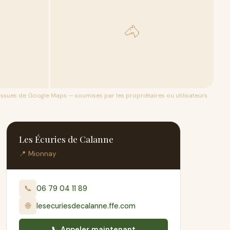
🐴
 issues de
Google Maps
— soumises par les propriétaires ou utilisateurs
Les Écuries de Calanne
📍 Mionnay
📞
06 79 04 11 89
🌐
lesecuriesdecalanne.ffe.com
📞 Appeler maintenant