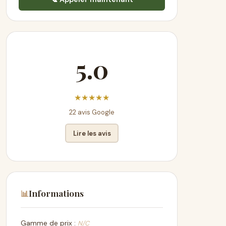
5.0
★
★
★
★
★
22 avis Google
Lire les avis
Informations
📊
Gamme de prix :
N/C