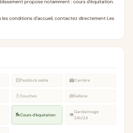
établissement propose notamment : cours d'équitation.
 ou les conditions d'accueil, contactez directement Les
🟨
🏟️
Paddock sable
Carrière
🚿
🧰
Douches
Sellerie
Gardiennage
🏇
👁
Cours d'équitation
24h/24