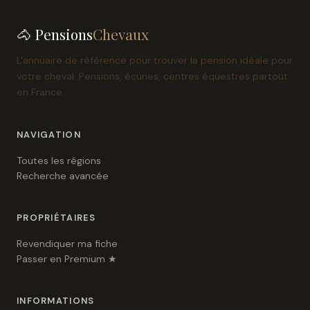
🐴 Pensions
Chevaux
L'annuaire de référence pour trouver la pension idéale pour
votre cheval. Pensions, écuries, centres équestres partout
en France.
NAVIGATION
Toutes les régions
Recherche avancée
PROPRIÉTAIRES
Revendiquer ma fiche
Passer en Premium ★
INFORMATIONS