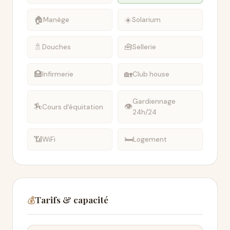
🏠
☀️
Manège
Solarium
🚿
🧰
Douches
Sellerie
🏥
🏡
Infirmerie
Club house
Gardiennage
🏇
👁
Cours d'équitation
24h/24
📶
🛏
WiFi
Logement
Tarifs & capacité
💰