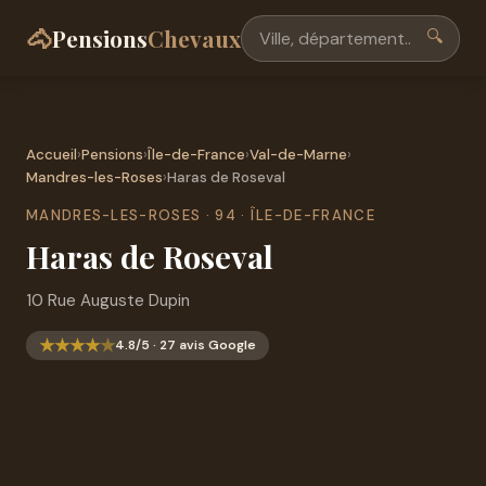
🐴
Pensions
Chevaux
🔍
Accueil
›
Pensions
›
Île-de-France
›
Val-de-Marne
›
Mandres-les-Roses
›
Haras de Roseval
MANDRES-LES-ROSES · 94 · ÎLE-DE-FRANCE
Haras de Roseval
10 Rue Auguste Dupin
★
★
★
★
★
4.8/5 · 27 avis Google