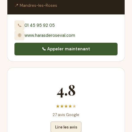
📍 Mandres-les-Roses
📞
01 45 95 92 05
🌐
www.harasderoseval.com
📞 Appeler maintenant
4.8
★
★
★
★
★
27 avis Google
Lire les avis