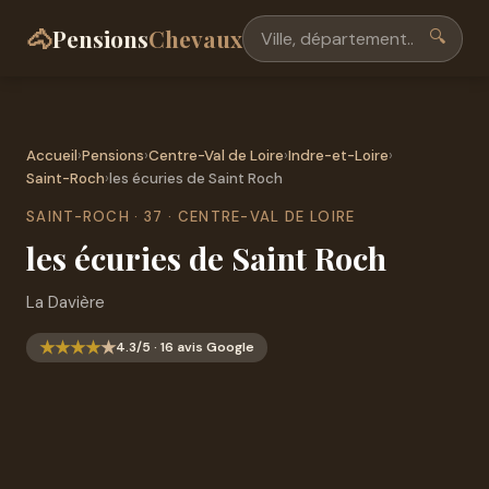
🐴
Pensions
Chevaux
🔍
Accueil
›
Pensions
›
Centre-Val de Loire
›
Indre-et-Loire
›
Saint-Roch
›
les écuries de Saint Roch
SAINT-ROCH · 37 · CENTRE-VAL DE LOIRE
les écuries de Saint Roch
La Davière
★
★
★
★
★
4.3/5 · 16 avis Google