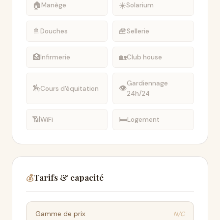
🏠
☀️
Manège
Solarium
🚿
🧰
Douches
Sellerie
🏥
🏡
Infirmerie
Club house
Gardiennage
🏇
👁
Cours d'équitation
24h/24
📶
🛏
WiFi
Logement
Tarifs & capacité
💰
N/C
Gamme de prix