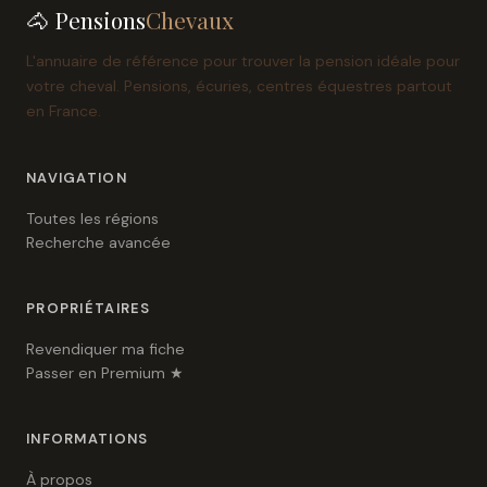
🐴 Pensions
Chevaux
L'annuaire de référence pour trouver la pension idéale pour
votre cheval. Pensions, écuries, centres équestres partout
en France.
NAVIGATION
Toutes les régions
Recherche avancée
PROPRIÉTAIRES
Revendiquer ma fiche
Passer en Premium ★
INFORMATIONS
À propos