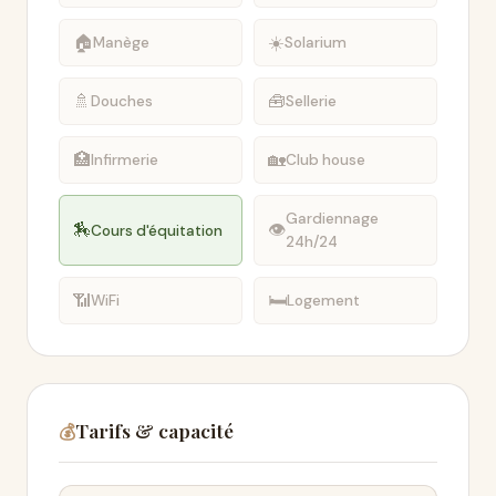
🏠
☀️
Manège
Solarium
🚿
🧰
Douches
Sellerie
🏥
🏡
Infirmerie
Club house
Gardiennage
🏇
👁
Cours d'équitation
24h/24
📶
🛏
WiFi
Logement
Tarifs & capacité
💰