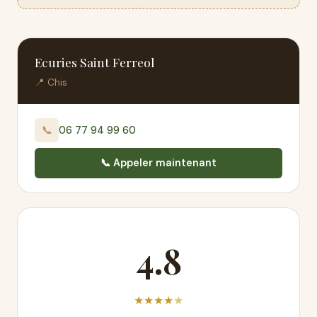
Ecuries Saint Ferreol
📍 Chis
📞
06 77 94 99 60
📞 Appeler maintenant
4.8
★
★
★
★
★