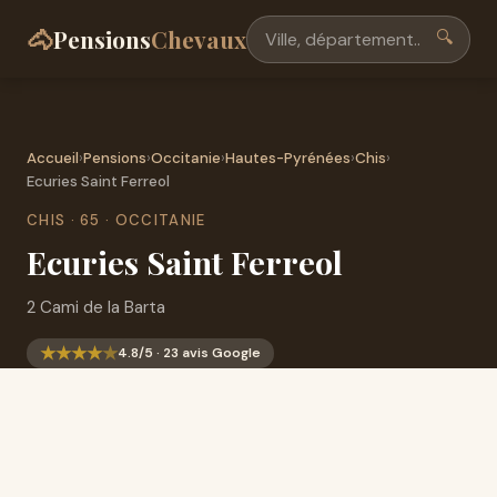
🐴
Pensions
Chevaux
🔍
Accueil
›
Pensions
›
Occitanie
›
Hautes-Pyrénées
›
Chis
›
Ecuries Saint Ferreol
CHIS · 65 · OCCITANIE
Ecuries Saint Ferreol
2 Cami de la Barta
★
★
★
★
★
4.8/5 · 23 avis Google