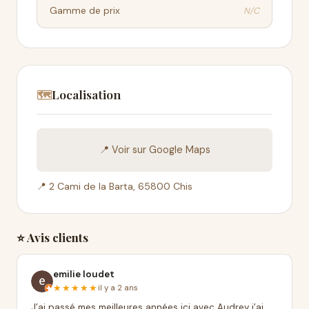
N/C
Gamme de prix
Localisation
🗺️
📍 Voir sur Google Maps
📍 2 Cami de la Barta, 65800 Chis
⭐ Avis clients
emilie loudet
★★★★★
il y a 2 ans
J’ai passé mes meilleures années ici avec Audrey j’ai