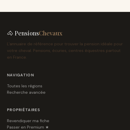
🐴 Pensions
Chevaux
L'annuaire de référence pour trouver la pension idéale pour
votre cheval. Pensions, écuries, centres équestres partout
en France.
NAVIGATION
Toutes les régions
Recherche avancée
PROPRIÉTAIRES
Revendiquer ma fiche
Passer en Premium ★